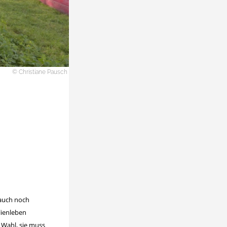
© Christiane Pausch
i auch noch
lienleben
 Wahl, sie muss