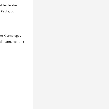
t hatte, das
 Paul groß.
ike Krumbiegel,
-Edlmann, Hendrik