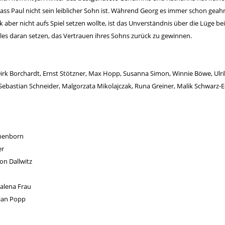
dass Paul nicht sein leiblicher Sohn ist. Während Georg es immer schon geahn
aber nicht aufs Spiel setzen wollte, ist das Unverständnis über die Lüge bei
les daran setzen, das Vertrauen ihres Sohns zurück zu gewinnen.
Dirk Borchardt, Ernst Stötzner, Max Hopp, Susanna Simon, Winnie Böwe, Ulr
Sebastian Schneider, Malgorzata Mikolajczak, Runa Greiner, Malik Schwarz
onenborn
er
on Dallwitz
alena Frau
tian Popp