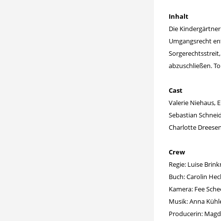
Inhalt
Die Kindergärtner
Umgangsrecht entzo
Sorgerechtsstreit,
abzuschließen. To
Cast
Valerie Niehaus, 
Sebastian Schneid
Charlotte Dreesen
Crew
Regie: Luise Bri
Buch: Carolin He
Kamera: Fee Sche
Musik: Anna Kühl
Producerin: Magd