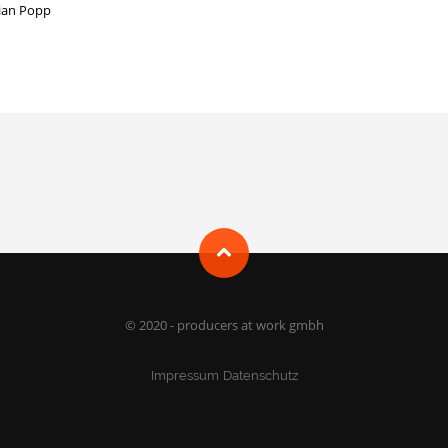
tian Popp
© 2020 - producers at work gmbh
Impressum
Datenschutz