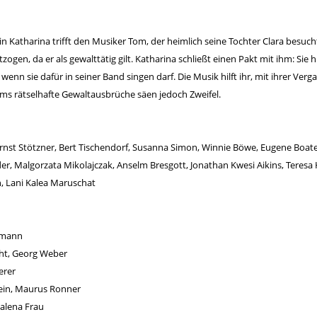
in Katharina trifft den Musiker Tom, der heimlich seine Tochter Clara besuc
gen, da er als gewalttätig gilt. Katharina schließt einen Pakt mit ihm: Sie h
 wenn sie dafür in seiner Band singen darf. Die Musik hilft ihr, mit ihrer Ver
ms rätselhafte Gewaltausbrüche säen jedoch Zweifel.
Ernst Stötzner, Bert Tischendorf, Susanna Simon, Winnie Böwe, Eugene Boate
er, Malgorzata Mikolajczak, Anselm Bresgott, Jonathan Kwesi Aikins, Teresa H
, Lani Kalea Maruschat
nkmann
cht, Georg Weber
erer
ein, Maurus Ronner
alena Frau