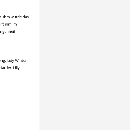
ht. Ihm wurde das
ilft ihm im
gangenheit
ng, Judy Winter,
arder, Lilly